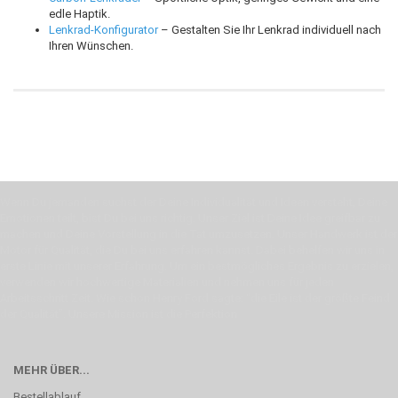
edle Haptik.
Lenkrad-Konfigurator
– Gestalten Sie Ihr Lenkrad individuell nach
Ihren Wünschen.
Wenn Du jemanden suchst der Deine Individualität und Ideen versteht, Deine
Emotionen teilt, bist Du bei uns richtig. Unser Ziel ist Deine Idee greifbar zu
machen und Deine Vorstellung in die Tat umzusetzen. Unser Handwerk ist der
Motor für Qualität, die Du bei uns erfahren kannst. Dabei behelfen wir uns in
erste Linie mit unserer Erfahrung. Um ein bestmögliches Ergebnis zu erzielen,
verwenden wir hochwertige Materialien und nehmen uns für jeden
Arbeitsschritt Zeit. Wie schon Henry Ford sagte: “die Eile ist der größte Feind
der Qualität”. Unsere Mission ist die Perfektion
MEHR ÜBER...
Bestellablauf