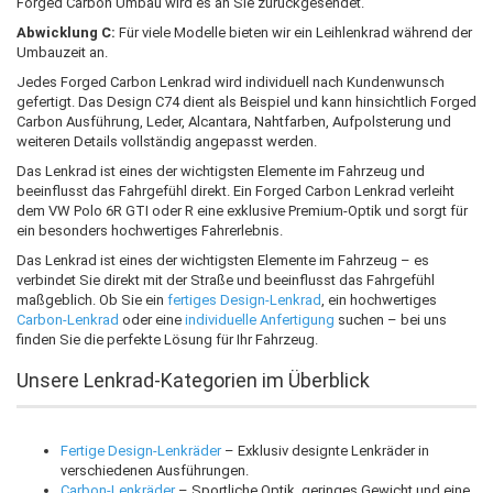
Forged Carbon Umbau wird es an Sie zurückgesendet.
Abwicklung C:
Für viele Modelle bieten wir ein Leihlenkrad während der
Umbauzeit an.
Jedes Forged Carbon Lenkrad wird individuell nach Kundenwunsch
gefertigt. Das Design C74 dient als Beispiel und kann hinsichtlich Forged
Carbon Ausführung, Leder, Alcantara, Nahtfarben, Aufpolsterung und
weiteren Details vollständig angepasst werden.
Das Lenkrad ist eines der wichtigsten Elemente im Fahrzeug und
beeinflusst das Fahrgefühl direkt. Ein Forged Carbon Lenkrad verleiht
dem VW Polo 6R GTI oder R eine exklusive Premium-Optik und sorgt für
ein besonders hochwertiges Fahrerlebnis.
Das Lenkrad ist eines der wichtigsten Elemente im Fahrzeug – es
verbindet Sie direkt mit der Straße und beeinflusst das Fahrgefühl
maßgeblich. Ob Sie ein
fertiges Design-Lenkrad
, ein hochwertiges
Carbon-Lenkrad
oder eine
individuelle Anfertigung
suchen – bei uns
finden Sie die perfekte Lösung für Ihr Fahrzeug.
Unsere Lenkrad-Kategorien im Überblick
Fertige Design-Lenkräder
– Exklusiv designte Lenkräder in
verschiedenen Ausführungen.
Carbon-Lenkräder
– Sportliche Optik, geringes Gewicht und eine