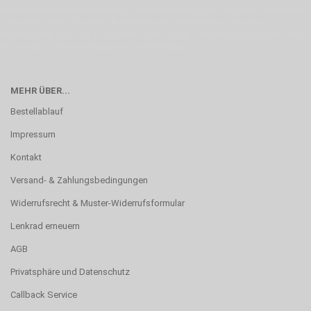
erste Linie mit unserer Erfahrung. Um ein bestmögliches Ergebnis zu erzielen,
verwenden wir hochwertige Materialien und nehmen uns für jeden
Arbeitsschritt Zeit. Wie schon Henry Ford sagte: “die Eile ist der größte Feind
der Qualität”. Unsere Mission ist die Perfektion
MEHR ÜBER...
Bestellablauf
Impressum
Kontakt
Versand- & Zahlungsbedingungen
Widerrufsrecht & Muster-Widerrufsformular
Lenkrad erneuern
AGB
Privatsphäre und Datenschutz
Callback Service