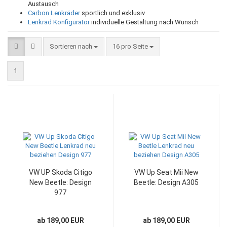
Austausch
Carbon Lenkräder
sportlich und exklusiv
Lenkrad Konfigurator
individuelle Gestaltung nach Wunsch
Sortieren nach
pro Seite
Sortieren nach
16 pro Seite
1
VW UP Skoda Citigo
VW Up Seat Mii New
New Beetle: Design
Beetle: Design A305
977
ab 189,00 EUR
ab 189,00 EUR