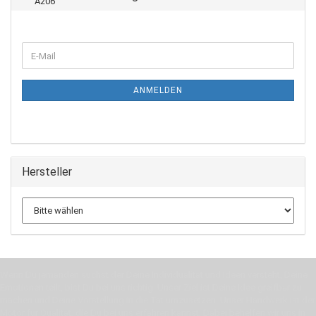
WEITER
E-
ZUR
Mail
NEWSLETTER-
ANMELDUNG
ANMELDEN
Hersteller
Wenn Du jemanden suchst der Deine Individualität und Ideen versteht, Deine
Emotionen teilt, bist Du bei uns richtig. Unser Ziel ist Deine Idee greifbar zu
machen und Deine Vorstellung in die Tat umzusetzen. Unser Handwerk ist der
Motor für Qualität, die Du bei uns erfahren kannst. Dabei behelfen wir uns in