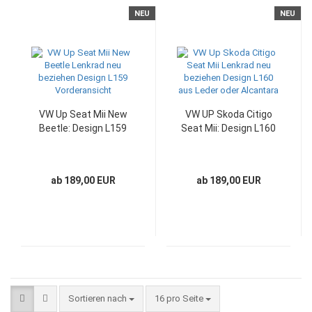
NEU
NEU
VW Up Seat Mii New
VW UP Skoda Citigo
Beetle: Design L159
Seat Mii: Design L160
ab 189,00 EUR
ab 189,00 EUR
Sortieren nach
pro Seite
Sortieren nach
16 pro Seite