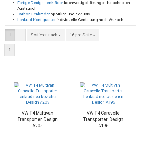
Fertige Design Lenkräder
hochwertige Lösungen für schnellen
Austausch
Carbon Lenkräder
sportlich und exklusiv
Lenkrad Konfigurator
individuelle Gestaltung nach Wunsch
Sortieren nach
pro Seite
Sortieren nach
16 pro Seite
1
VW T4 Multivan
VW T4 Caravelle
Transporter: Design
Transporter: Design
A205
A196