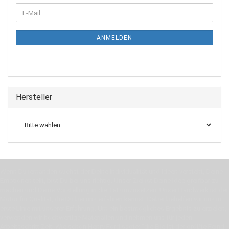
WEITER
E-
ZUR
Mail
NEWSLETTER-
ANMELDUNG
ANMELDEN
Hersteller
Wenn Du jemanden suchst der Deine Individualität und Ideen versteht, Deine
Emotionen teilt, bist Du bei uns richtig. Unser Ziel ist Deine Idee greifbar zu
machen und Deine Vorstellung in die Tat umzusetzen. Unser Handwerk ist der
Motor für Qualität, die Du bei uns erfahren kannst. Dabei behelfen wir uns in
erste Linie mit unserer Erfahrung. Um ein bestmögliches Ergebnis zu erzielen,
verwenden wir hochwertige Materialien und nehmen uns für jeden
Arbeitsschritt Zeit. Wie schon Henry Ford sagte: “die Eile ist der größte Feind