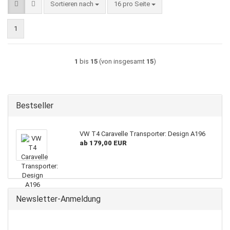
Sortieren nach
pro Seite
Sortieren nach
16 pro Seite
1
1
bis
15
(von insgesamt
15
)
Bestseller
VW T4 Caravelle Transporter: Design A196
ab 179,00 EUR
Newsletter-Anmeldung