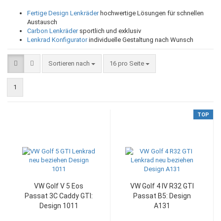
Fertige Design Lenkräder
hochwertige Lösungen für schnellen
Austausch
Carbon Lenkräder
sportlich und exklusiv
Lenkrad Konfigurator
individuelle Gestaltung nach Wunsch
Sortieren nach
pro Seite
Sortieren nach
16 pro Seite
1
TOP
VW Golf V 5 Eos
VW Golf 4 IV R32 GTI
Passat 3C Caddy GTI:
Passat B5: Design
Design 1011
A131