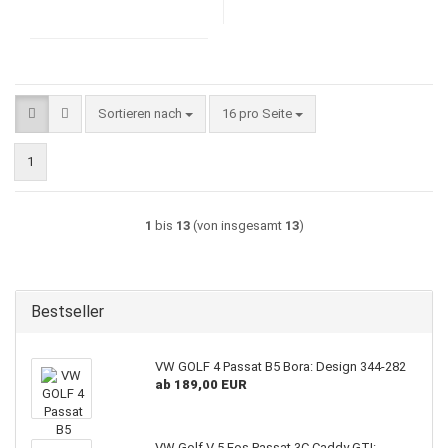
Sortieren nach
pro Seite
Sortieren nach
16 pro Seite
1
1
bis
13
(von insgesamt
13
)
Bestseller
VW GOLF 4 Passat B5 Bora: Design 344-282
ab 189,00 EUR
VW Golf V 5 Eos Passat 3C Caddy GTI: