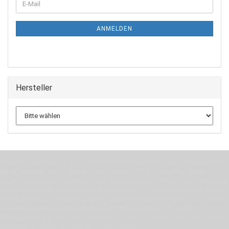
E-
ZUR
Mail
NEWSLETTER-
ANMELDUNG
ANMELDEN
Hersteller
Wenn Du jemanden suchst der Deine Individualität und Ideen versteht, Deine
Emotionen teilt, bist Du bei uns richtig. Unser Ziel ist Deine Idee greifbar zu
machen und Deine Vorstellung in die Tat umzusetzen. Unser Handwerk ist der
Motor für Qualität, die Du bei uns erfahren kannst. Dabei behelfen wir uns in
erste Linie mit unserer Erfahrung. Um ein bestmögliches Ergebnis zu erzielen,
verwenden wir hochwertige Materialien und nehmen uns für jeden
Arbeitsschritt Zeit. Wie schon Henry Ford sagte: “die Eile ist der größte Feind
der Qualität”. Unsere Mission ist die Perfektion