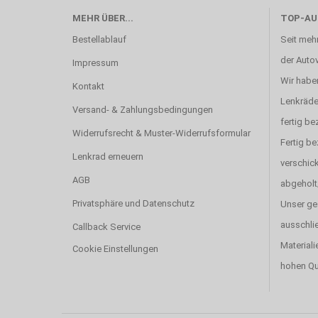
MEHR ÜBER...
TOP-AU
Bestellablauf
Seit mehr
der Autov
Impressum
Wir haben
Kontakt
Lenkräde
Versand- & Zahlungsbedingungen
fertig be
Widerrufsrecht & Muster-Widerrufsformular
Fertig b
Lenkrad erneuern
verschick
AGB
abgeholt
Privatsphäre und Datenschutz
Unser ge
ausschlie
Callback Service
Materiali
Cookie Einstellungen
hohen Qu