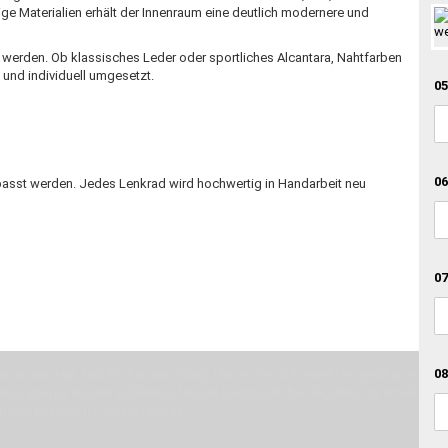
e Materialien erhält der Innenraum eine deutlich modernere und
 werden. Ob klassisches Leder oder sportliches Alcantara, Nahtfarben
 und individuell umgesetzt.
05
06
epasst werden. Jedes Lenkrad wird hochwertig in Handarbeit neu
07
08
otionen teilt, bist Du bei uns richtig. Unser Ziel ist Deine Idee greifbar zu 
erste Linie mit unserer Erfahrung. Um ein bestmögliches Ergebnis zu erzielen, 
Unsere Mission ist die Perfektion