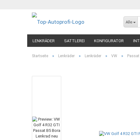
Alle
LENKRÄDER
SATTLEREI
KONFIGURATOR
INT
»
»
»
»
Startseite
Lenkräder
Lenkräder
VW
Passat