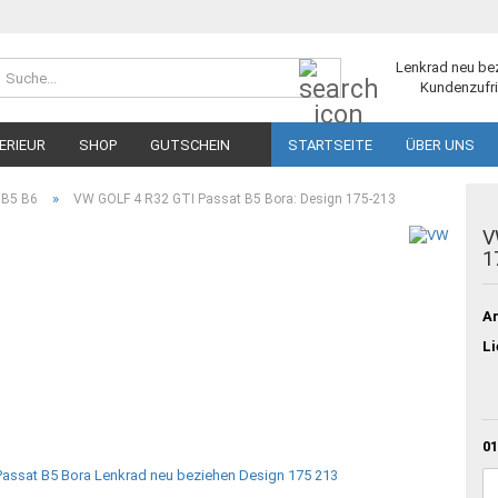
Suche...
Lenkrad neu be
Kundenzufri
ERIEUR
SHOP
GUTSCHEIN
STARTSEITE
ÜBER UNS
»
 B5 B6
VW GOLF 4 R32 GTI Passat B5 Bora: Design 175-213
V
1
Ar
Li
01