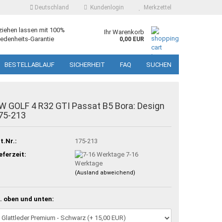
Deutschland
Kundenlogin
Merkzettel
ziehen lassen mit 100%
Ihr Warenkorb
edenheits-Garantie
0,00 EUR
BESTELLABLAUF
SICHERHEIT
FAQ
SUCHEN
W GOLF 4 R32 GTI Passat B5 Bora: Design
75-213
t.Nr.:
175-213
eferzeit:
7-16
Werktage
(Ausland abweichend)
. oben und unten: