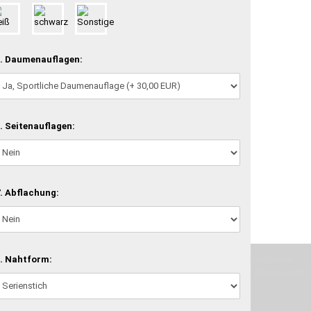
. Daumenauflagen:
. Seitenauflagen:
. Abflachung:
. Nahtform:
machen und Deine Vorstellung in die Tat umzusetzen. Unser Handwerk ist der
verwenden wir hochwertige Materialien und nehmen uns für jeden Arbeitsschritt