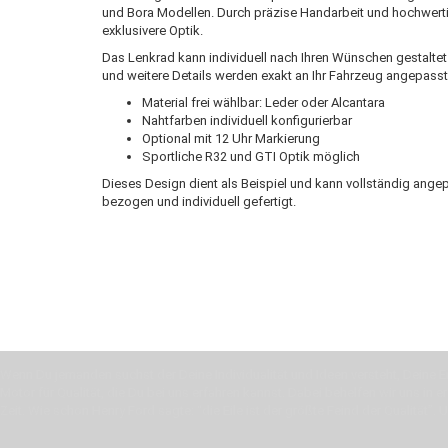
und Bora Modellen. Durch präzise Handarbeit und hochwertig
exklusivere Optik.
Das Lenkrad kann individuell nach Ihren Wünschen gestaltet
und weitere Details werden exakt an Ihr Fahrzeug angepasst
Material frei wählbar: Leder oder Alcantara
Nahtfarben individuell konfigurierbar
Optional mit 12 Uhr Markierung
Sportliche R32 und GTI Optik möglich
Dieses Design dient als Beispiel und kann vollständig ang
bezogen und individuell gefertigt.
Wenn Du jemanden suchst der Deine Individualität und Ideen versteht, Deine Em
Motor für Qualität, die Du bei uns erfahren kannst. Dabei behelfen wir uns in 
Zeit. Wie schon Henry Ford sagte: “die Eile ist der größte Feind der Qualität”. 