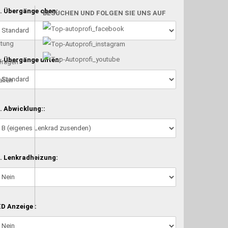
. Übergänge oben:
BESUCHEN UND FOLGEN SIE UNS AUF
atung
. Übergänge unten:
nfragen
alien
. Abwicklung::
. Lenkradheizung:
D Anzeige :