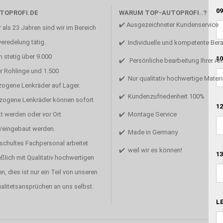
09
TOPROFI.DE
WARUM TOP-AUTOPROFI..?
✔️ Ausgezeichneter Kundenservice
 als 23 Jahren sind wir im Bereich
eredelung tätig.
✔️ Individuelle und kompetente Ber
 stetig über 9.000
10
✔️ Persönliche bearbeitung Ihrer A
r Rohlinge und 1.500
✔️ Nur qualitativ hochwertige Materi
zogene Lenkräder auf Lager.
✔️ Kundenzufriedenheit 100%
ezogene Lenkräder können sofort
12
t werden oder vor Ort
✔️ Montage Service
/eingebaut werden.
✔️ Made in Germany
schultes Fachpersonal arbeitet
✔️ weil wir es können!
13
ßlich mit Qualitativ hochwertigen
en, dies ist nur ein Teil von unseren
alitetsansprüchen an uns selbst.
LE