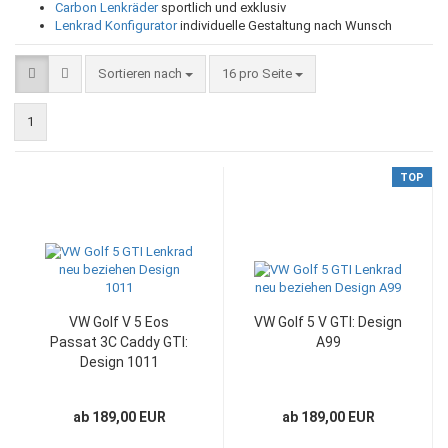
Carbon Lenkräder
sportlich und exklusiv
Lenkrad Konfigurator
individuelle Gestaltung nach Wunsch
Sortieren nach
pro Seite
Sortieren nach
16 pro Seite
1
TOP
VW Golf V 5 Eos
VW Golf 5 V GTI: Design
Passat 3C Caddy GTI:
A99
Design 1011
ab 189,00 EUR
ab 189,00 EUR