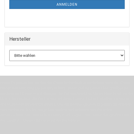
ANMELDUNG
ANMELDEN
Hersteller
Wenn Du jemanden suchst der Deine Individualität und Ideen versteht, Deine
Emotionen teilt, bist Du bei uns richtig. Unser Ziel ist Deine Idee greifbar zu
machen und Deine Vorstellung in die Tat umzusetzen. Unser Handwerk ist der
Motor für Qualität, die Du bei uns erfahren kannst. Dabei behelfen wir uns in
erste Linie mit unserer Erfahrung. Um ein bestmögliches Ergebnis zu erzielen,
verwenden wir hochwertige Materialien und nehmen uns für jeden
Arbeitsschritt Zeit. Wie schon Henry Ford sagte: “die Eile ist der größte Feind
der Qualität”. Unsere Mission ist die Perfektion