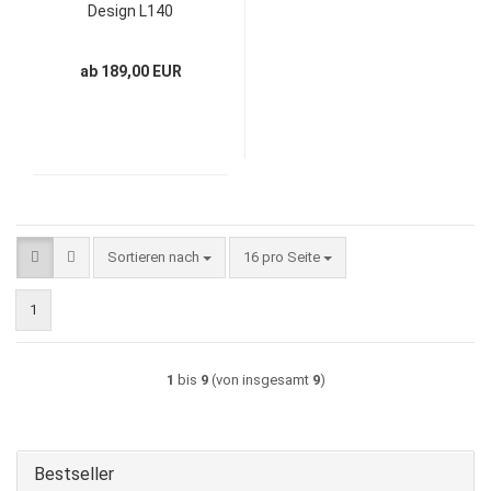
Design L140
ab 189,00 EUR
Sortieren nach
pro Seite
Sortieren nach
16 pro Seite
1
1
bis
9
(von insgesamt
9
)
Bestseller