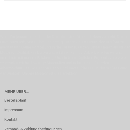
Wenn Du jemanden suchst der Deine Individualität und Ideen versteht, Deine
Emotionen teilt, bist Du bei uns richtig. Unser Ziel ist Deine Idee greifbar zu
machen und Deine Vorstellung in die Tat umzusetzen. Unser Handwerk ist der
Motor für Qualität, die Du bei uns erfahren kannst. Dabei behelfen wir uns in
erste Linie mit unserer Erfahrung. Um ein bestmögliches Ergebnis zu erzielen,
verwenden wir hochwertige Materialien und nehmen uns für jeden
Arbeitsschritt Zeit. Wie schon Henry Ford sagte: “die Eile ist der größte Feind
der Qualität”. Unsere Mission ist die Perfektion
MEHR ÜBER...
Bestellablauf
Impressum
Kontakt
Versand- & Zahlungsbedingungen