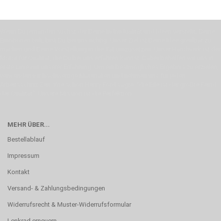
Wenn Du jemanden suchst der Deine Individualität und Ideen versteht, Deine
Emotionen teilt, bist Du bei uns richtig. Unser Ziel ist Deine Idee greifbar zu
machen und Deine Vorstellung in die Tat umzusetzen. Unser Handwerk ist der
Motor für Qualität, die Du bei uns erfahren kannst. Dabei behelfen wir uns in
erste Linie mit unserer Erfahrung. Um ein bestmögliches Ergebnis zu erzielen,
verwenden wir hochwertige Materialien und nehmen uns für jeden
Arbeitsschritt Zeit. Wie schon Henry Ford sagte: “die Eile ist der größte Feind
der Qualität”. Unsere Mission ist die Perfektion
MEHR ÜBER...
Bestellablauf
Impressum
Kontakt
Versand- & Zahlungsbedingungen
Widerrufsrecht & Muster-Widerrufsformular
Lenkrad erneuern