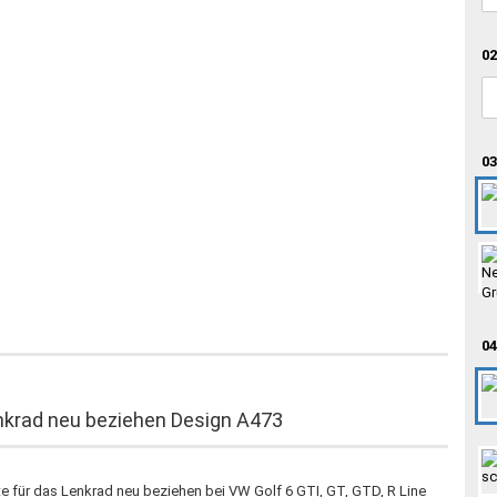
02
03
04
nkrad neu beziehen Design A473
te für das Lenkrad neu beziehen bei VW Golf 6 GTI, GT, GTD, R Line