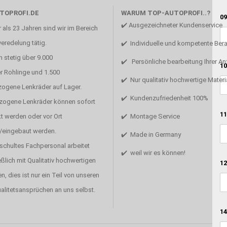
TOPROFI.DE
WARUM TOP-AUTOPROFI..?
09
✔️ Ausgezeichneter Kundenservice
 als 23 Jahren sind wir im Bereich
eredelung tätig.
✔️ Individuelle und kompetente Ber
 stetig über 9.000
✔️ Persönliche bearbeitung Ihrer A
10
r Rohlinge und 1.500
✔️ Nur qualitativ hochwertige Materi
zogene Lenkräder auf Lager.
✔️ Kundenzufriedenheit 100%
ezogene Lenkräder können sofort
11
t werden oder vor Ort
✔️ Montage Service
/eingebaut werden.
✔️ Made in Germany
schultes Fachpersonal arbeitet
✔️ weil wir es können!
ßlich mit Qualitativ hochwertigen
12
en, dies ist nur ein Teil von unseren
alitetsansprüchen an uns selbst.
14