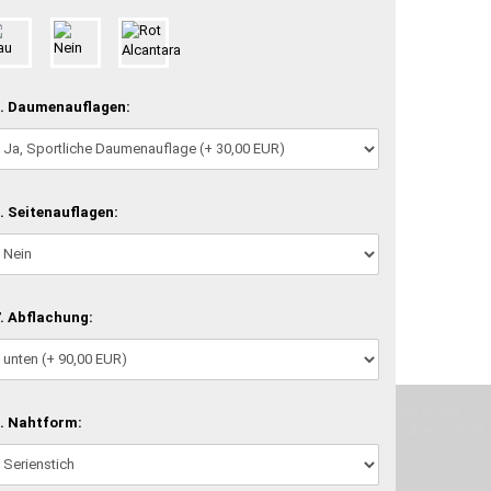
. Daumenauflagen:
. Seitenauflagen:
. Abflachung:
machen und Deine Vorstellung in die Tat umzusetzen. Unser Handwerk ist der
. Nahtform:
verwenden wir hochwertige Materialien und nehmen uns für jeden Arbeitsschritt