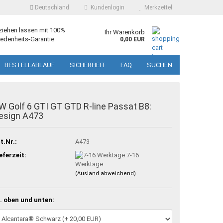
Deutschland
Kundenlogin
Merkzettel
ziehen lassen mit 100%
Ihr Warenkorb
edenheits-Garantie
0,00 EUR
BESTELLABLAUF
SICHERHEIT
FAQ
SUCHEN
W Golf 6 GTI GT GTD R-line Passat B8:
esign A473
t.Nr.:
A473
eferzeit:
7-16
Werktage
(Ausland abweichend)
. oben und unten: