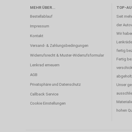
MEHR ÜBER...
TOP-AU
Bestellablauf
Seit mehr
der Autov
Impressum
Wir haben
Kontakt
Lenkräde
Versand- & Zahlungsbedingungen
fertig be
Widerrufsrecht & Muster-Widerrufsformular
Fertig b
Lenkrad erneuern
verschick
AGB
abgeholt
Privatsphäre und Datenschutz
Unser ge
ausschlie
Callback Service
Materiali
Cookie Einstellungen
hohen Qu