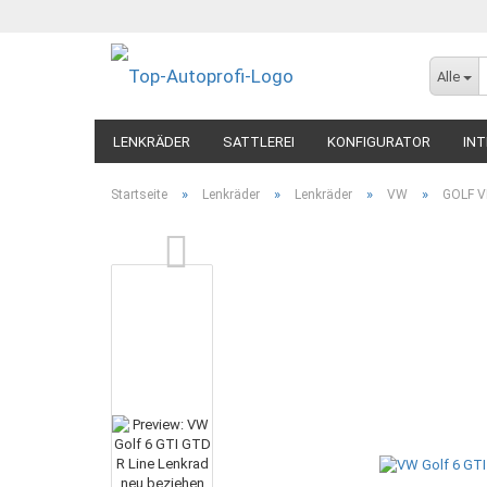
Alle
LENKRÄDER
SATTLEREI
KONFIGURATOR
INT
»
»
»
»
Startseite
Lenkräder
Lenkräder
VW
GOLF V