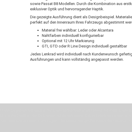
sowie Passat B8 Modellen. Durch die Kombination aus erstkl
exklusiver Optik und hervorragender Haptik.
Die gezeigte Ausführung dient als Designbeispiel. Materiali
perfekt auf den Innenraum Ihres Fahrzeugs abgestimmt wer
Material frei wählbar: Leder oder Alcantara
Nahtfarben individuell konfigurierbar
Optional mit 12 Uhr Markierung
GTI, GTD oder R Line Design individuell gestaltbar
Jedes Lenkrad wird individuell nach Kundenwunsch gefertigt.
Ausführungen und kann vollständig angepasst werden.
Wenn Du jemanden suchst der Deine Individualität und Ideen versteht, Deine Em
Motor für Qualität, die Du bei uns erfahren kannst. Dabei behelfen wir uns in 
Zeit. Wie schon Henry Ford sagte: “die Eile ist der größte Feind der Qualität”. 