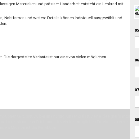
assigen Materialien und präziser Handarbeit entsteht ein Lenkrad mit
en, Nahtfarben und weitere Details können individuell ausgewählt und
den.
05
 Die dargestellte Variante ist nur eine von vielen möglichen
06
07
otionen teilt, bist Du bei uns richtig. Unser Ziel ist Deine Idee greifbar zu 
08
erste Linie mit unserer Erfahrung. Um ein bestmögliches Ergebnis zu erzielen, 
Unsere Mission ist die Perfektion