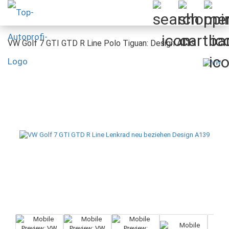
VW Golf 7 GTI GTD R Line Polo Tiguan: Design A139