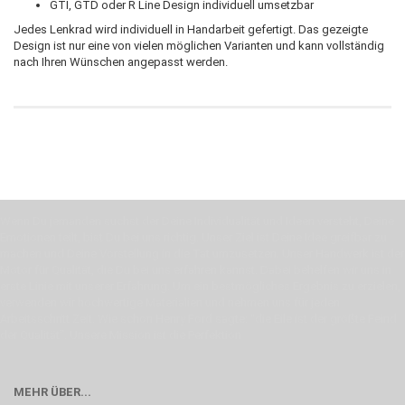
GTI, GTD oder R Line Design individuell umsetzbar
Jedes Lenkrad wird individuell in Handarbeit gefertigt. Das gezeigte
Design ist nur eine von vielen möglichen Varianten und kann vollständig
nach Ihren Wünschen angepasst werden.
Wenn Du jemanden suchst der Deine Individualität und Ideen versteht, Deine
Emotionen teilt, bist Du bei uns richtig. Unser Ziel ist Deine Idee greifbar zu
machen und Deine Vorstellung in die Tat umzusetzen. Unser Handwerk ist der
Motor für Qualität, die Du bei uns erfahren kannst. Dabei behelfen wir uns in
erste Linie mit unserer Erfahrung. Um ein bestmögliches Ergebnis zu erzielen,
verwenden wir hochwertige Materialien und nehmen uns für jeden
Arbeitsschritt Zeit. Wie schon Henry Ford sagte: “die Eile ist der größte Feind
der Qualität”. Unsere Mission ist die Perfektion
MEHR ÜBER...