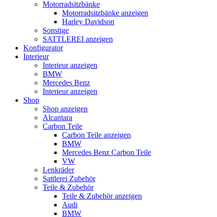
Motorradsitzbänke
Motorradsitzbänke anzeigen
Harley Davidson
Sonstige
SATTLEREI anzeigen
Konfigurator
Interieur
Interieur anzeigen
BMW
Mercedes Benz
Interieur anzeigen
Shop
Shop anzeigen
Alcantara
Carbon Teile
Carbon Teile anzeigen
BMW
Mercedes Benz Carbon Teile
VW
Lenkräder
Sattlerei Zubehör
Teile & Zubehör
Teile & Zubehör anzeigen
Audi
BMW