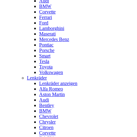
Audi
BMW
Corvette
Ferrari
Ford
Lamborghini
Maserati
Mercedes Benz
Pontiac
Porsche
Smart
Tesla
Toyota
Volkswagen
Lenkräder
Lenkräder anzeigen
Alfa Romeo
Aston Martin
Audi
Bentley
BMW
Chevrolet
Chrysler
Citroen
Corvette