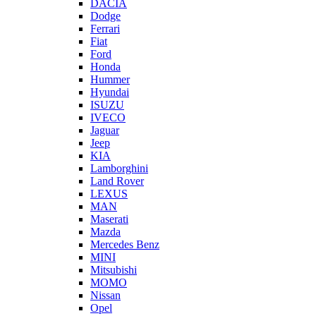
DACIA
Dodge
Ferrari
Fiat
Ford
Honda
Hummer
Hyundai
ISUZU
IVECO
Jaguar
Jeep
KIA
Lamborghini
Land Rover
LEXUS
MAN
Maserati
Mazda
Mercedes Benz
MINI
Mitsubishi
MOMO
Nissan
Opel