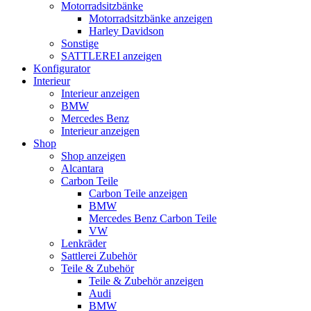
Motorradsitzbänke
Motorradsitzbänke anzeigen
Harley Davidson
Sonstige
SATTLEREI anzeigen
Konfigurator
Interieur
Interieur anzeigen
BMW
Mercedes Benz
Interieur anzeigen
Shop
Shop anzeigen
Alcantara
Carbon Teile
Carbon Teile anzeigen
BMW
Mercedes Benz Carbon Teile
VW
Lenkräder
Sattlerei Zubehör
Teile & Zubehör
Teile & Zubehör anzeigen
Audi
BMW