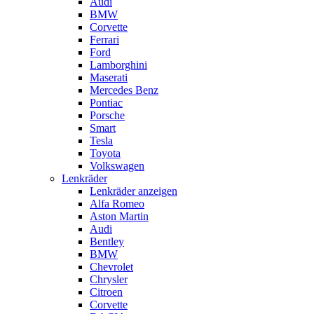
Audi
BMW
Corvette
Ferrari
Ford
Lamborghini
Maserati
Mercedes Benz
Pontiac
Porsche
Smart
Tesla
Toyota
Volkswagen
Lenkräder
Lenkräder anzeigen
Alfa Romeo
Aston Martin
Audi
Bentley
BMW
Chevrolet
Chrysler
Citroen
Corvette