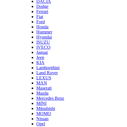
DACIA
Dodge
Ferrari
Fiat
Ford
Honda
Hummer
Hyundai
ISUZU
IVECO
Jaguar
Jeep
KIA
Lamborghini
Land Rover
LEXUS
MAN
Maserati
Mazda
Mercedes Benz
MINI
Mitsubishi
MOMO
Nissan
Opel